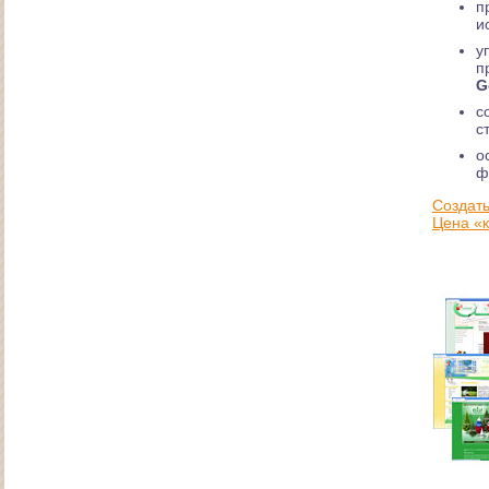
п
и
у
п
G
с
с
о
ф
Сайт духовно-оздоровительного центра "Белая
Зебра"
Создать
Цена «к
Сайт ООО "ЭнергоСтройПроект"