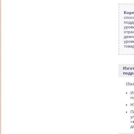
Корп
спос
подд
уров
отра
демо
уров
товар
Изго
подр
Сайт салона красоты "Сакура"
(ба
И
п
H
П
у
«
д