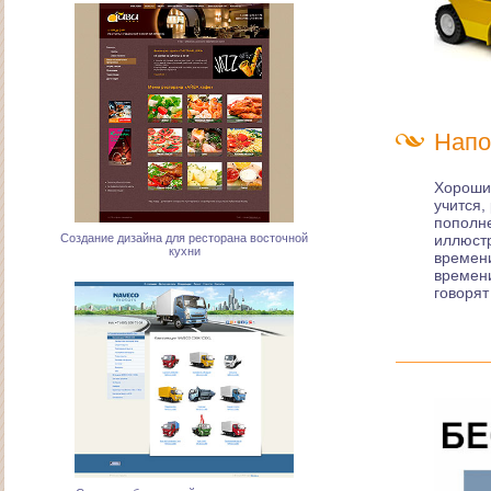
Напо
Хороший
учится,
Создание дизайна для ресторана восточной
кухни
пополне
иллюстр
времени
времени
говорят
Создание бизнес-сайта эксклюзивного
дистрибьютера компании "Naveco"