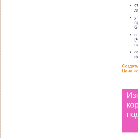
с
д
у
п
G
с
(
п
о
Создание интернет-магазина товаров для
туризма и отдыха
ф
Создать
Цена «с
Из
ко
по
Сайт многофункционального строительного
рынока в Андреевке