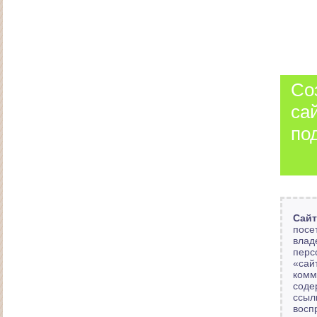
Со
са
по
Создание интернет-магазина постельного белья
"Дрёма"
Сайт
посе
влад
перс
«сай
комм
соде
ссыл
восп