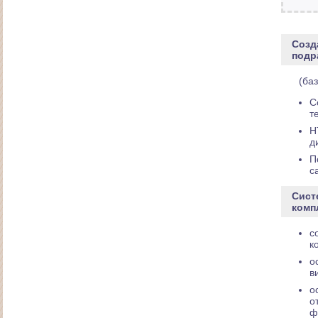
Создание дизайна для сайта продажи
автоспецтехники
Созд
подр
(ба
С
т
H
д
П
с
Сист
Сайт педагога по русскому языку и литературе
комп
с
к
о
в
о
о
ф